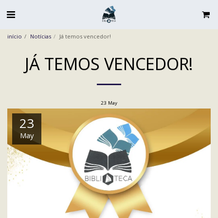
início
Notícias
Já temos vencedor!
JÁ TEMOS VENCEDOR!
23
May
23
May